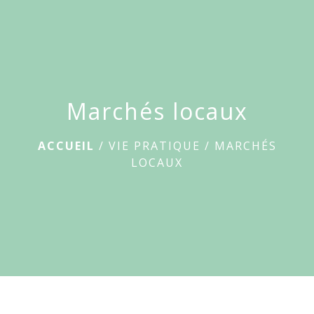
Le
Breuil-
menu
sur-
Couze
Marchés locaux
ACCUEIL
/
VIE PRATIQUE
/
MARCHÉS
LOCAUX