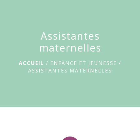
Le
Breuil-
menu
sur-
Couze
Assistantes
maternelles
ACCUEIL
/
ENFANCE ET JEUNESSE
/
ASSISTANTES MATERNELLES