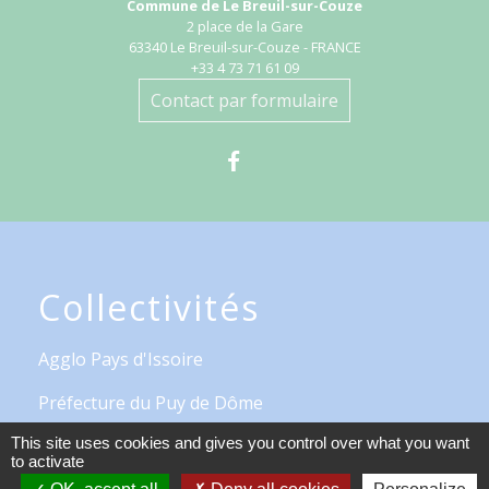
Commune de Le Breuil-sur-Couze
2 place de la Gare
63340 Le Breuil-sur-Couze - FRANCE
+33 4 73 71 61 09
Contact par formulaire
Collectivités
Agglo Pays d'Issoire
Préfecture du Puy de Dôme
This site uses cookies and gives you control over what you want
Département du Puy de Dôme
to activate