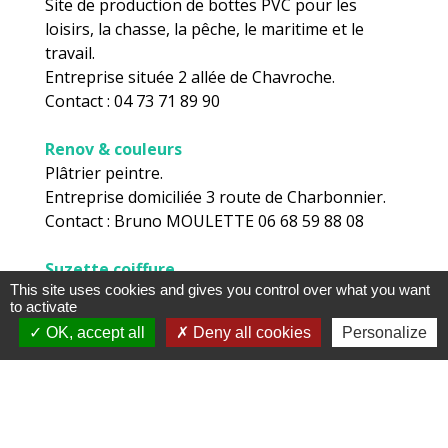
Site de production de bottes PVC pour les
loisirs, la chasse, la pêche, le maritime et le
travail.
Entreprise située 2 allée de Chavroche.
Contact : 04 73 71 89 90
Renov & couleurs
Plâtrier peintre.
Entreprise domiciliée 3 route de Charbonnier.
Contact : Bruno MOULETTE 06 68 59 88 08
Suzette coiffure
This site uses cookies and gives you control over what you want
Salon de coiffure mixte situé 2 impasse de la
to activate
République.
OK, accept all
Deny all cookies
Personalize
Ouvert : le lundi 9h-12h, les mardi jeudi
vendredi 9h-12h/14h-18h, le samedi 8h30-16h
et entre 12h et 14h sur rendez-vous.
Contact : Suzette GUILLEVIC 04 73 71 60 60